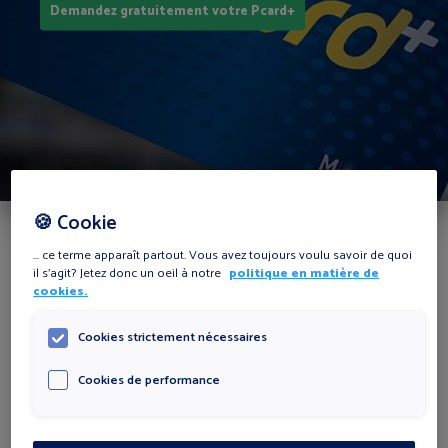
Demandez gratuitement votre Pcard+
🍪 Cookie
... ce terme apparaît partout. Vous avez toujours voulu savoir de quoi
Les avantages de la Pcard+
il s'agit? Jetez donc un oeil à notre
politique en matière de
cookies.
Cookies strictement nécessaires
Cookies de performance